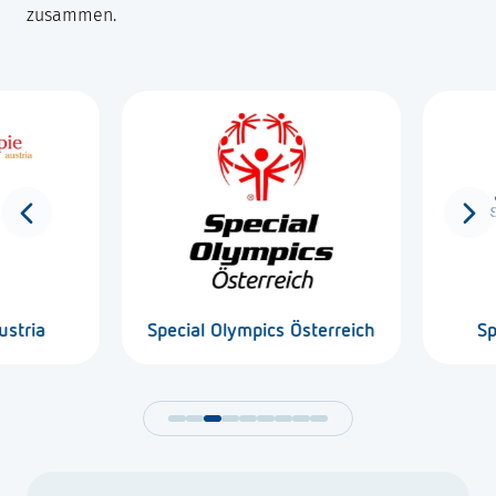
zusammen.
tria
Special Olympics Österreich
Spo