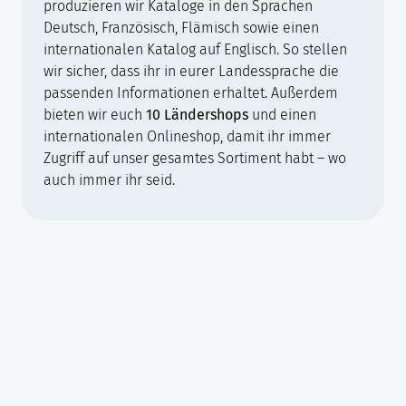
produzieren wir Kataloge in den Sprachen
Deutsch, Französisch, Flämisch sowie einen
internationalen Katalog auf Englisch. So stellen
wir sicher, dass ihr in eurer Landessprache die
passenden Informationen erhaltet. Außerdem
bieten wir euch
10 Ländershops
und einen
internationalen Onlineshop, damit ihr immer
Zugriff auf unser gesamtes Sortiment habt – wo
auch immer ihr seid.
Besondere Projekte
Neben dem normalen Tagesgeschäft realisieren wir
spannende, internationale Projekte wie den Verkauf von
Fußballtoren nach Barbados oder Snoezelen-